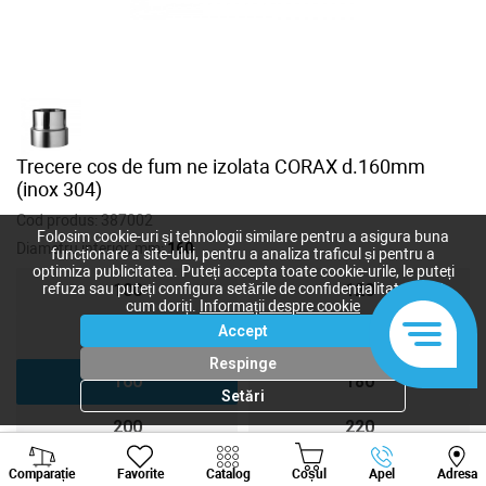
Trecere cos de fum ne izolata CORAX d.160mm
(inox 304)
Cod produs:
387002
Folosim cookie-uri și tehnologii similare pentru a asigura buna
Diametru interior, mm:
160
funcționare a site-ului, pentru a analiza traficul și pentru a
optimiza publicitatea. Puteți accepta toate cookie-urile, le puteți
refuza sau puteți configura setările de confidențialitate după
100
120
cum doriți.
Informații despre cookie
Accept
140
150
Respinge
160
180
Setări
200
220
Viber
Whatsapp
Tele
250
300
Comparație
Favorite
Catalog
Coșul
Apel
Adresa
+373