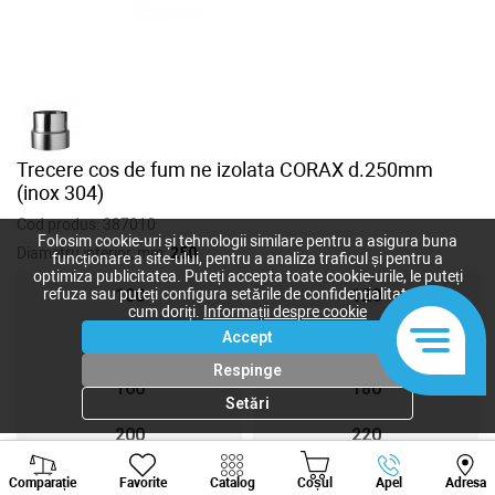
Trecere cos de fum ne izolata CORAX d.250mm
(inox 304)
Cod produs:
387010
Folosim cookie-uri și tehnologii similare pentru a asigura buna
Diametru interior, mm:
250
funcționare a site-ului, pentru a analiza traficul și pentru a
optimiza publicitatea. Puteți accepta toate cookie-urile, le puteți
refuza sau puteți configura setările de confidențialitate după
100
120
cum doriți.
Informații despre cookie
Accept
140
150
Respinge
160
180
Setări
200
220
Viber
Whatsapp
Tele
250
300
Comparație
Favorite
Catalog
Coșul
Apel
Adresa
+373