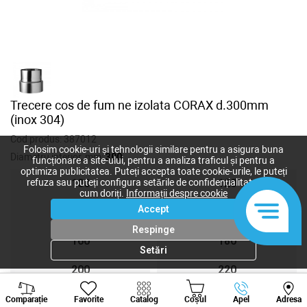
Trecere cos de fum ne izolata CORAX d.300mm
(inox 304)
Cod produs:
387012
Folosim cookie-uri și tehnologii similare pentru a asigura buna
Diametru interior, mm:
300
funcționare a site-ului, pentru a analiza traficul și pentru a
optimiza publicitatea. Puteți accepta toate cookie-urile, le puteți
refuza sau puteți configura setările de confidențialitate după
100
120
cum doriți.
Informații despre cookie
Accept
140
150
Respinge
160
180
Setări
200
220
Viber
Whatsapp
Tele
250
300
Comparație
Favorite
Catalog
Coșul
Apel
Adresa
+373