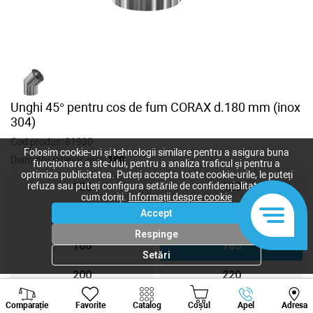
Unghi 45° pentru cos de fum CORAX d.180 mm (inox
304)
Cod produs:
81930
Folosim cookie-uri și tehnologii similare pentru a asigura buna
Diametru interior, mm:
180
funcționare a site-ului, pentru a analiza traficul și pentru a
optimiza publicitatea. Puteți accepta toate cookie-urile, le puteți
refuza sau puteți configura setările de confidențialitate după
100
120
cum doriți.
Informații despre cookie
Accept
140
150
Respinge
160
180
Setări
200
220
Viber
Whatsapp
Tele
250
300
Comparație
Favorite
Catalog
Coșul
Apel
Adresa
+373