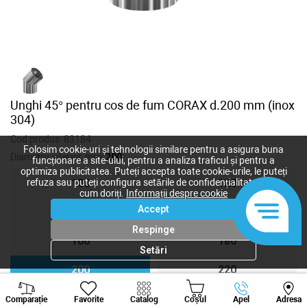
Unghi 45° pentru cos de fum CORAX d.200 mm (inox
304)
Cod produs:
83184
Folosim cookie-uri și tehnologii similare pentru a asigura buna
Diametru interior, mm:
200
funcționare a site-ului, pentru a analiza traficul și pentru a
optimiza publicitatea. Puteți accepta toate cookie-urile, le puteți
refuza sau puteți configura setările de confidențialitate după
100
120
cum doriți.
Informații despre cookie
Accept
140
150
Respinge
160
180
Setări
200
220
Viber
Whatsapp
Tele
250
300
Comparație
Favorite
Catalog
Coșul
Apel
Adresa
+373