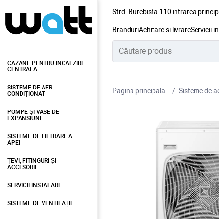
Strd. Burebista 110 intrarea princip
Branduri
Achitare si livrare
Servicii i
CAZANE PENTRU INCALZIRE
CENTRALA
SISTEME DE AER
Pagina principala
Sisteme de ae
CONDIȚIONAT
POMPE ȘI VASE DE
EXPANSIUNE
SISTEME DE FILTRARE A
APEI
ȚEVI, FITINGURI ȘI
ACCESORII
SERVICII INSTALARE
SISTEME DE VENTILAȚIE