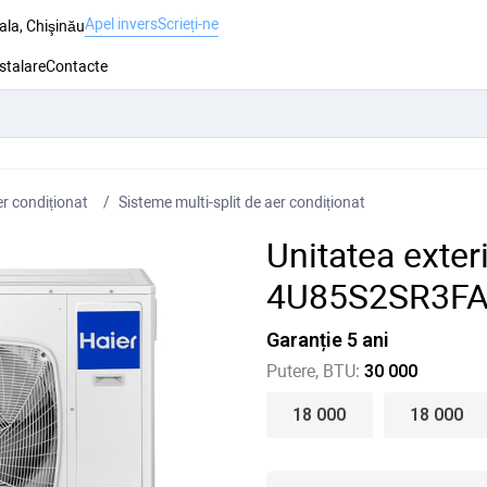
Apel invers
Scrieți-ne
ala, Chişinău
nstalare
Contacte
r condiționat
Sisteme multi-split de aer condiționat
Unitatea exter
4U85S2SR3F
Garanție 5 ani
Putere, BTU:
30 000
18 000
18 000