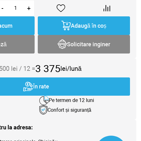
-
+
acum
Adaugă în coș
ază
Solicitare inginer
3 375
 500
lei /
12
=
lei/lună
În rate
Pe termen de 12 luni
Confort și siguranță
tru la adresa: