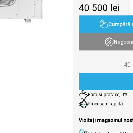
40 500
lei
Cumpără 
Negoci
40
Fără suprataxe, 0%
Procesare rapidă
Vizitați magazinul nos