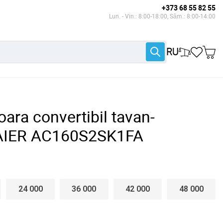
+373 68 55 82 55
Lun. - Vin.: 8:00-18:00, Sâm.: 8:00-14:00
RU
oara convertibil tavan-
HAIER AC160S2SK1FA
24 000
36 000
42 000
48 000