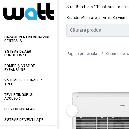
Strd. Burebista 110 intrarea princip
Branduri
Achitare si livrare
Servicii i
CAZANE PENTRU INCALZIRE
CENTRALA
SISTEME DE AER
Pagina principala
Sisteme de ae
CONDIȚIONAT
POMPE ȘI VASE DE
EXPANSIUNE
SISTEME DE FILTRARE A
APEI
ȚEVI, FITINGURI ȘI
ACCESORII
SERVICII INSTALARE
SISTEME DE VENTILAȚIE