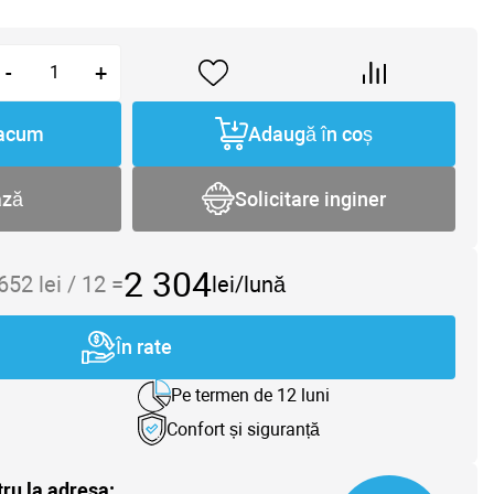
-
+
acum
Adaugă în coș
ază
Solicitare inginer
2 304
 652
lei /
12
=
lei/lună
În rate
Pe termen de 12 luni
Confort și siguranță
tru la adresa: