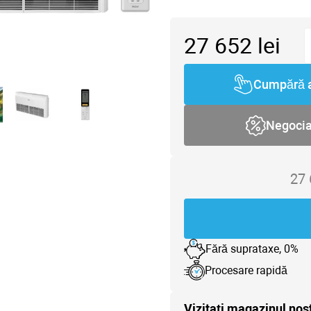
27 652
lei
Cumpără 
Negoci
27
Fără suprataxe, 0%
Procesare rapidă
Vizitați magazinul nos