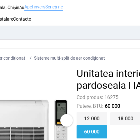
Apel invers
Scrieți-ne
ala, Chişinău
nstalare
Contacte
r condiționat
Sisteme multi-split de aer condiționat
Unitatea interi
pardoseala 
Cod produs:
16275
Putere, BTU:
60 000
12 000
18 000
60 000