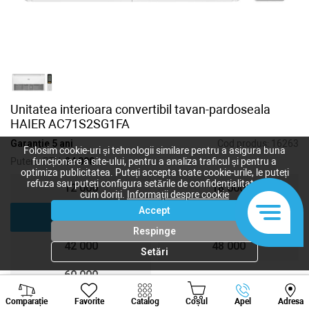
Unitatea interioara convertibil tavan-pardoseala
HAIER AC71S2SG1FA
Garanție 5 ani
Cod produs:
16263
Folosim cookie-uri și tehnologii similare pentru a asigura buna
Putere, BTU:
24 000
funcționare a site-ului, pentru a analiza traficul și pentru a
optimiza publicitatea. Puteți accepta toate cookie-urile, le puteți
refuza sau puteți configura setările de confidențialitate după
12 000
18 000
cum doriți.
Informații despre cookie
Accept
24 000
36 000
Respinge
42 000
48 000
Setări
60 000
Viber
Whatsapp
Tele
Comparație
Favorite
Catalog
Coșul
Apel
Adresa
+373