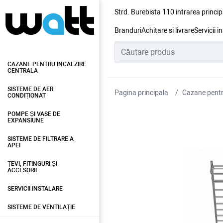
Strd. Burebista 110 intrarea princip
Branduri
Achitare si livrare
Servicii i
CAZANE PENTRU INCALZIRE
CENTRALA
SISTEME DE AER
Pagina principala
Cazane pentru
CONDIȚIONAT
POMPE ȘI VASE DE
EXPANSIUNE
SISTEME DE FILTRARE A
APEI
ȚEVI, FITINGURI ȘI
ACCESORII
SERVICII INSTALARE
SISTEME DE VENTILAȚIE