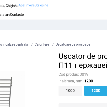
Apel invers
Scrieți-ne
ala, Chişinău
nstalare
Contacte
 incalzire centrala
Сalorifere
Uscatoare de prosoape
Uscator de p
П11 нержаве
Cod produs:
3019
Înalțimea, mm:
1200
1000
1200