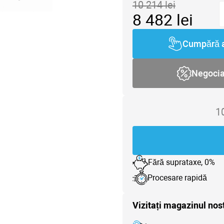
10 214
lei
8 482
lei
Cumpără 
Negoci
1
Fără suprataxe, 0%
Procesare rapidă
Vizitați magazinul nos