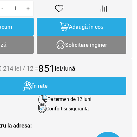
-
+
acum
Adaugă în coș
ază
Solicitare inginer
851
0 214
lei /
12
=
lei/lună
În rate
Pe termen de 12 luni
Confort și siguranță
tru la adresa: