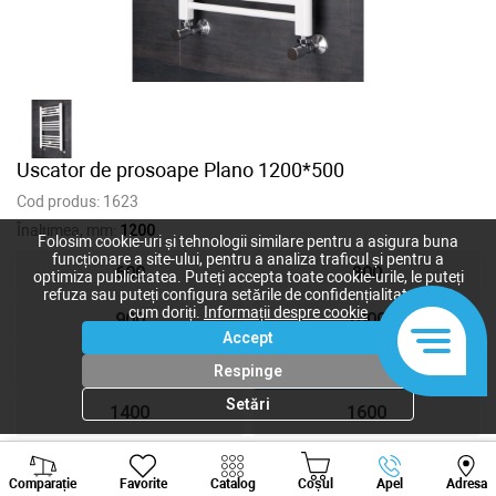
Uscator de prosoape Plano 1200*500
Cod produs:
1623
Înalțimea, mm:
1200
Folosim cookie-uri și tehnologii similare pentru a asigura buna
funcționare a site-ului, pentru a analiza traficul și pentru a
600
800
optimiza publicitatea. Puteți accepta toate cookie-urile, le puteți
refuza sau puteți configura setările de confidențialitate după
cum doriți.
Informații despre cookie
900
1000
Accept
1100
1200
Respinge
Setări
1400
1600
Viber
Whatsapp
Tele
Comparație
Favorite
Catalog
Coșul
Apel
Adresa
1 702
lei
+373