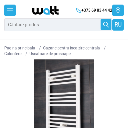
+373 69 83 44 42
RU
Pagina principala
Cazane pentru incalzire centrala
Сalorifere
Uscatoare de prosoape