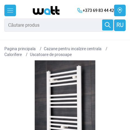
+373 69 83 44 42
RU
Pagina principala
Cazane pentru incalzire centrala
Сalorifere
Uscatoare de prosoape