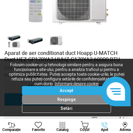
Aparat de aer conditionat duct Hoapp U-MATCH
Duct HEZ-GP170YA3 HUHZ-G170YA3 60000 BTU
Folosim cookie-uri și tehnologii similare pentru a asigura buna
Cod produs:
28019
funcționare a site-ului, pentru a analiza traficul și pentru a
optimiza publicitatea. Puteți accepta toate cookie-urile, le puteți
Putere, BTU:
60 000
refuza sau puteți configura setările de confidențialitate după
cum doriți.
Informații despre cookie
28 000
42 000
Accept
60 000
Respinge
Setări
67 150
lei
Viber
Whatsapp
Tele
-
+
Comparație
Favorite
Catalog
Coșul
Apel
Adresa
+373