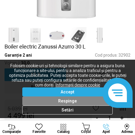
Boiler electric Zanussi Azurro 30 L
Garanție 2 ani
Cod produs:
32902
Volum, l:
30,0
Folosim cookie-uri și tehnologii similare pentru a asigura buna
funcționare a site-ului, pentru a analiza traficul și pentru a
30,0
50,0
optimiza publicitatea. Puteți accepta toate cookie-urile, le puteți
refuza sau puteți configura setările de confidențialitate după
cum doriți.
Informații despre cookie
80,0
Accept
Respinge
5 039
lei
Setări
4 499
lei
-
+
Viber
Whatsapp
Tele
Cumpără acum
Comparație
Favorite
Catalog
Coșul
Apel
Adresa
+373