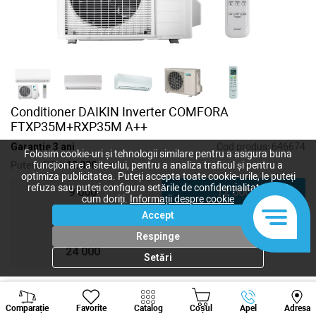
Conditioner DAIKIN Inverter COMFORA
FTXP35M+RXP35M A++
Garanție 3 ani
Cod produs:
646674
Folosim cookie-uri și tehnologii similare pentru a asigura buna
Putere, BTU:
12 000
funcționare a site-ului, pentru a analiza traficul și pentru a
optimiza publicitatea. Puteți accepta toate cookie-urile, le puteți
refuza sau puteți configura setările de confidențialitate după
9 000
12 000
cum doriți.
Informații despre cookie
Accept
18 000
24 000
Respinge
24 000
Setări
Viber
Whatsapp
Tele
34 400
lei
Comparație
Favorite
Catalog
Coșul
Apel
Adresa
+373