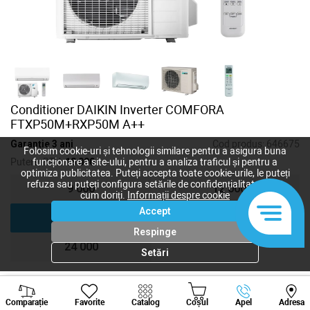
Conditioner DAIKIN Inverter COMFORA
FTXP50M+RXP50M A++
Garanție 3 ani
Cod produs:
646675
Folosim cookie-uri și tehnologii similare pentru a asigura buna
Putere, BTU:
18 000
funcționare a site-ului, pentru a analiza traficul și pentru a
optimiza publicitatea. Puteți accepta toate cookie-urile, le puteți
refuza sau puteți configura setările de confidențialitate după
9 000
12 000
cum doriți.
Informații despre cookie
Accept
18 000
24 000
Respinge
24 000
Setări
Viber
Whatsapp
Tele
54 200
lei
Comparație
Favorite
Catalog
Coșul
Apel
Adresa
+373