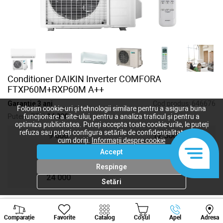
Conditioner DAIKIN Inverter COMFORA
FTXP60M+RXP60M A++
Garanție 3 ani
Cod produs:
646676
Folosim cookie-uri și tehnologii similare pentru a asigura buna
Putere, BTU:
24 000
funcționare a site-ului, pentru a analiza traficul și pentru a
optimiza publicitatea. Puteți accepta toate cookie-urile, le puteți
refuza sau puteți configura setările de confidențialitate după
9 000
12 000
cum doriți.
Informații despre cookie
Accept
18 000
24 000
Respinge
24 000
Setări
Viber
Whatsapp
Tele
58 100
lei
Comparație
Favorite
Catalog
Coșul
Apel
Adresa
+373