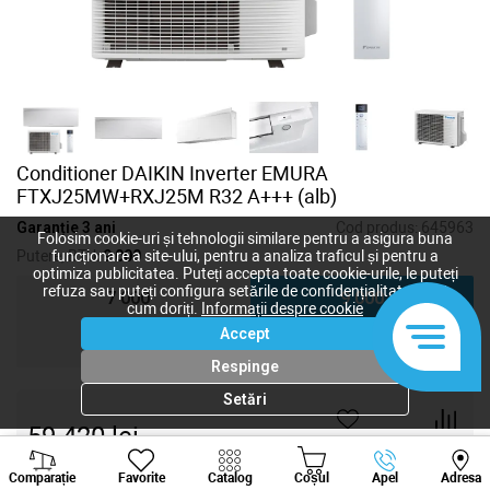
Conditioner DAIKIN Inverter EMURA
FTXJ25MW+RXJ25M R32 A+++ (alb)
Garanție 3 ani
Cod produs:
645963
Folosim cookie-uri și tehnologii similare pentru a asigura buna
Putere, BTU:
9 000
funcționare a site-ului, pentru a analiza traficul și pentru a
optimiza publicitatea. Puteți accepta toate cookie-urile, le puteți
refuza sau puteți configura setările de confidențialitate după
7 000
9 000
cum doriți.
Informații despre cookie
Accept
12 000
18 000
Respinge
Setări
59 420
lei
-
+
Viber
Whatsapp
Tele
Comparație
Favorite
Catalog
Coșul
Apel
Adresa
+373