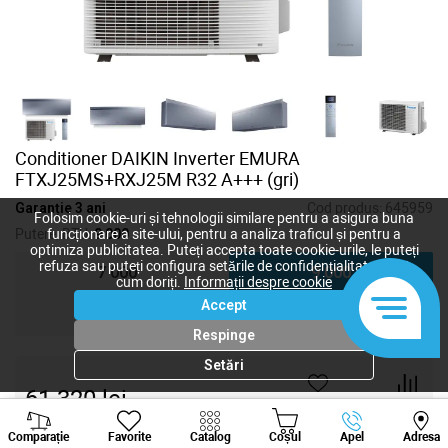
Conditioner DAIKIN Inverter EMURA
FTXJ25MS+RXJ25M R32 A+++ (gri)
Garanție 3 ani
Cod produs:
645959
Folosim cookie-uri și tehnologii similare pentru a asigura buna
Putere, BTU:
9 000
funcționare a site-ului, pentru a analiza traficul și pentru a
optimiza publicitatea. Puteți accepta toate cookie-urile, le puteți
refuza sau puteți configura setările de confidențialitate după
7 000
9 000
cum doriți.
Informații despre cookie
Accept
12 000
18 000
Respinge
Setări
61 320
lei
-
+
Viber
Whatsapp
Tele
Comparație
Favorite
Catalog
Coșul
Apel
Adresa
+373