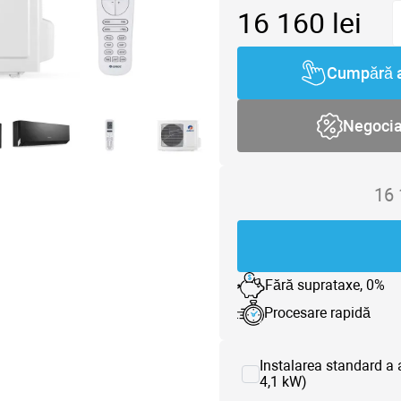
16 160
lei
Cumpără 
Negoci
16
Fără suprataxe, 0%
Procesare rapidă
Instalarea standard a 
4,1 kW)