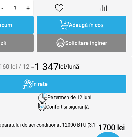
-
+
acum
Adaugă în coș
ază
Solicitare inginer
1 347
 160
lei /
12
=
lei/lună
În rate
Pe termen de 12 luni
Confort și siguranță
aparatului de aer conditionat 12000 BTU (3,1 -
1700 lei