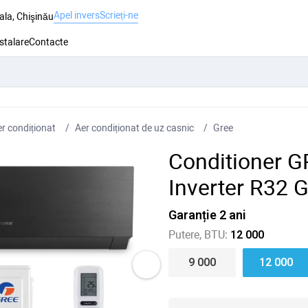
Apel invers
Scrieți-ne
ala, Chişinău
nstalare
Contacte
r condiționat
Aer condiționat de uz casnic
Gree
Conditioner G
Inverter R32
Garanție 2 ani
Putere, BTU:
12 000
9 000
12 000