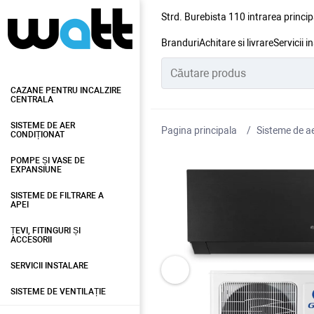
Strd. Burebista 110 intrarea princip
Branduri
Achitare si livrare
Servicii i
CAZANE PENTRU INCALZIRE
CENTRALA
SISTEME DE AER
Pagina principala
Sisteme de ae
CONDIȚIONAT
POMPE ȘI VASE DE
EXPANSIUNE
SISTEME DE FILTRARE A
APEI
ȚEVI, FITINGURI ȘI
ACCESORII
SERVICII INSTALARE
SISTEME DE VENTILAȚIE