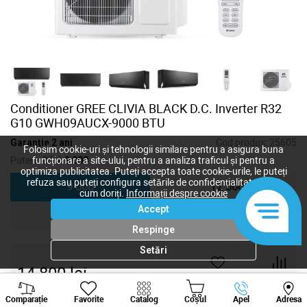
Conditioner GREE CLIVIA BLACK D.C. Inverter R32
G10 GWH09AUCX-9000 BTU
Garanție 2 ani
Cod produs:
25605
Folosim cookie-uri și tehnologii similare pentru a asigura buna
Putere, BTU:
9 000
funcționare a site-ului, pentru a analiza traficul și pentru a
optimiza publicitatea. Puteți accepta toate cookie-urile, le puteți
refuza sau puteți configura setările de confidențialitate după
9 000
12 000
cum doriți.
Informații despre cookie
Accept
18 000
24 000
Respinge
Setări
14 800
lei
-
+
Viber
Whatsapp
Tele
Comparație
Favorite
Catalog
Coșul
Apel
Adresa
+373