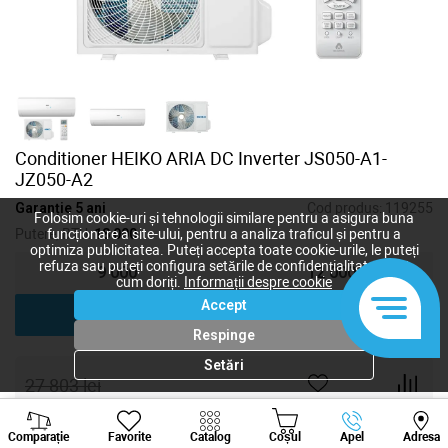
Conditioner HEIKO ARIA DC Inverter JS050-A1-
JZ050-A2
Garanție 5 ani
Cod produs:
119255
Folosim cookie-uri și tehnologii similare pentru a asigura buna
Putere, BTU:
18 000
funcționare a site-ului, pentru a analiza traficul și pentru a
optimiza publicitatea. Puteți accepta toate cookie-urile, le puteți
refuza sau puteți configura setările de confidențialitate după
9 000
12 000
cum doriți.
Informații despre cookie
Accept
18 000
Respinge
Setări
27 803
lei
16 682
lei
-
+
Viber
Whatsapp
Tele
Comparație
Favorite
Catalog
Coșul
Apel
Adresa
+373