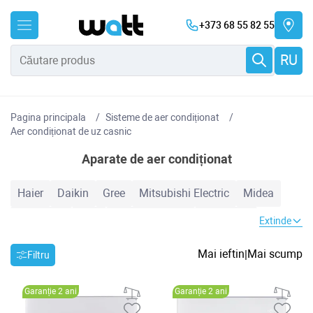
+373 68 55 82 55
RU
Pagina principala
Sisteme de aer condiționat
Aer condiționat de uz casnic
Aparate de aer condiționat
Haier
Daikin
Gree
Mitsubishi Electric
Midea
Samsung
TCL
Cooper&Hunter
Electrolux
Extinde
Hyundai
Hisense
Candy
Auratsu
Bosch
LG
Mai ieftin
Mai scump
|
Filtru
Toyotomi
Inventor
Heiko
Mitsubishi Heavy
Garanție 2 ani
Garanție 2 ani
Hoapp
Nord Star
Zanussi
MDV
Baxi
AUX