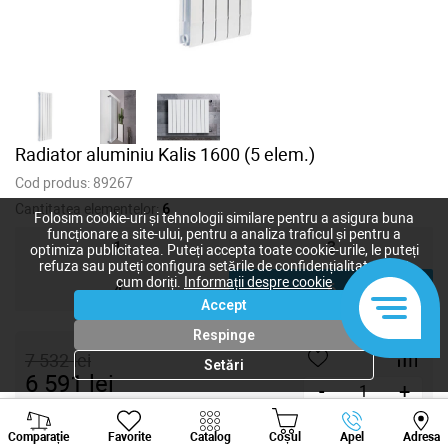
Radiator aluminiu Kalis 1600 (5 elem.)
Cod produs:
89267
Cantitatea elementelor:
6
Folosim cookie-uri și tehnologii similare pentru a asigura buna
funcționare a site-ului, pentru a analiza traficul și pentru a
1
3
optimiza publicitatea. Puteți accepta toate cookie-urile, le puteți
refuza sau puteți configura setările de confidențialitate după
cum doriți.
Informații despre cookie
4
6
Accept
Respinge
7 532
lei
Setări
6 591
lei
-
+
Viber
Whatsapp
Tele
Cumpără acum
Comparație
Favorite
Catalog
Coșul
Apel
Adresa
+373