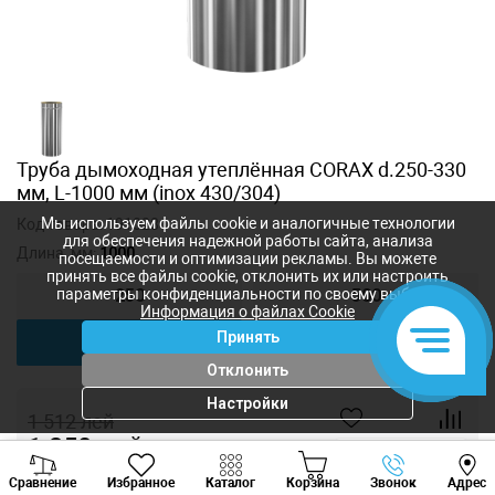
Труба дымоходная утеплённая CORAX d.250-330
мм, L-1000 мм (inox 430/304)
Мы используем файлы cookie и аналогичные технологии
Код товара:
191028
для обеспечения надежной работы сайта, анализа
Длина, мм:
1000
посещаемости и оптимизации рекламы. Вы можете
принять все файлы cookie, отклонить их или настроить
параметры конфиденциальности по своему выбору.
250
500
Информация о файлах Cookie
Принять
1000
Отклонить
Настройки
1 512
лей
1 350
лей
-
+
Viber
Whatsapp
Tele
Сравнение
Избранное
Каталог
Корзина
Звонок
Адрес
+373