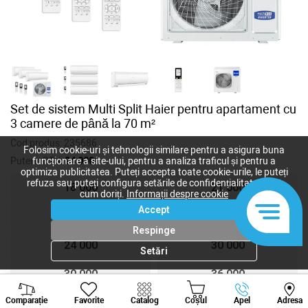
Set de sistem Multi Split Haier pentru apartament cu
3 camere de până la 70 m²
Cod produs:
235686
Folosim cookie-uri și tehnologii similare pentru a asigura buna
Putere, BTU:
24 000
funcționare a site-ului, pentru a analiza traficul și pentru a
optimiza publicitatea. Puteți accepta toate cookie-urile, le puteți
refuza sau puteți configura setările de confidențialitate după
18 000
21 000
cum doriți.
Informații despre cookie
Accept
24 000
24 000
Respinge
24 000
30 000
Setări
30 000
36 000
Viber
Whatsapp
Tele
Comparație
Favorite
Catalog
Coșul
Apel
Adresa
36 000
36 000
+373