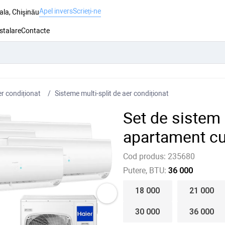
Apel invers
Scrieți-ne
ala, Chişinău
nstalare
Contacte
r condiționat
Sisteme multi-split de aer condiționat
Set de sistem 
apartament cu
Cod produs:
235680
Putere, BTU:
36 000
18 000
21 000
30 000
36 000