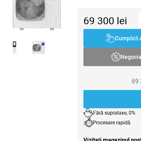
69 300
lei
Cumpără 
Negoci
69
Fără suprataxe, 0%
Procesare rapidă
Vizitați magazinul nos