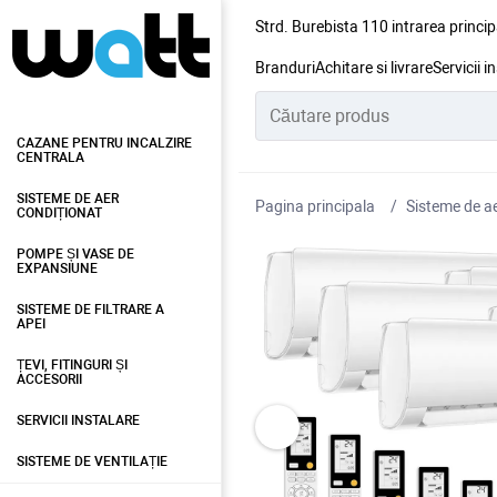
Strd. Burebista 110 intrarea princip
Branduri
Achitare si livrare
Servicii i
CAZANE PENTRU INCALZIRE
CENTRALA
SISTEME DE AER
Pagina principala
Sisteme de ae
CONDIȚIONAT
POMPE ȘI VASE DE
EXPANSIUNE
SISTEME DE FILTRARE A
APEI
ȚEVI, FITINGURI ȘI
ACCESORII
SERVICII INSTALARE
SISTEME DE VENTILAȚIE