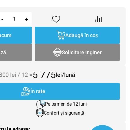
-
+
acum
Adaugă în coș
ază
Solicitare inginer
5 775
 300
lei /
12
=
lei/lună
În rate
Pe termen de 12 luni
Confort și siguranță
tru la adresa: