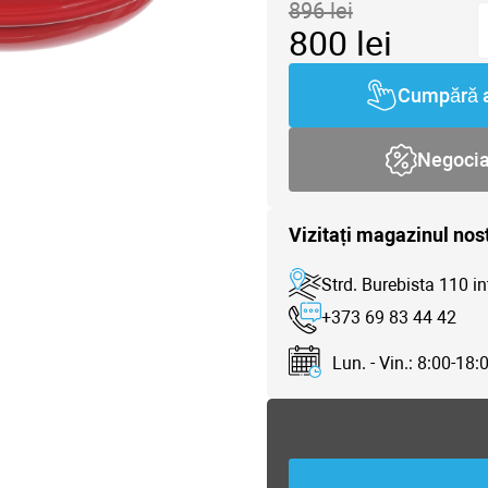
896
lei
800
lei
Cumpără 
Negoci
Vizitați magazinul nos
Strd. Burebista 110 in
+373 69 83 44 42
Lun. - Vin.: 8:00-18: