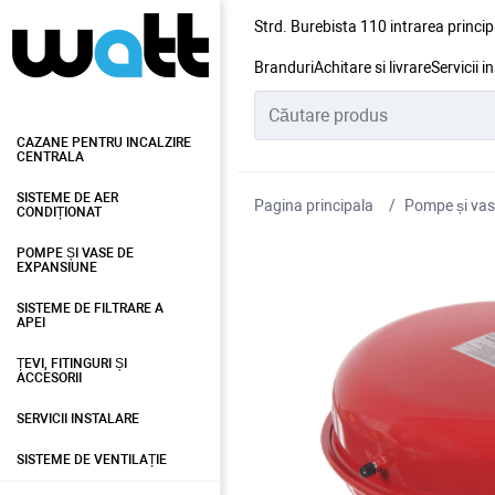
Strd. Burebista 110 intrarea princip
Branduri
Achitare si livrare
Servicii i
CAZANE PENTRU INCALZIRE
CENTRALA
SISTEME DE AER
Pagina principala
Pompe și vas
CONDIȚIONAT
POMPE ȘI VASE DE
EXPANSIUNE
SISTEME DE FILTRARE A
APEI
ȚEVI, FITINGURI ȘI
ACCESORII
SERVICII INSTALARE
SISTEME DE VENTILAȚIE