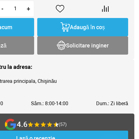
-
+
acum
Adaugă în coș
ază
Solicitare inginer
tru la adresa:
trarea principala, Chişinău
00
Sâm.: 8:00-14:00
Dum.: Zi liberă
4.6
(57)
Lasă o recenzie