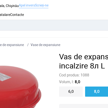
Apel invers
Scrieți-ne
ala, Chişinău
nstalare
Contacte
e de expansiune
Vase de expansiune
Vas de expans
incalzire 8л L
Cod produs:
1088
Volum, l:
8,0
6,0
8,0