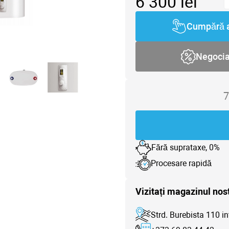
6 300
lei
Cumpără 
Negoci
7
Fără suprataxe, 0%
Procesare rapidă
Vizitați magazinul nos
Strd. Burebista 110 in