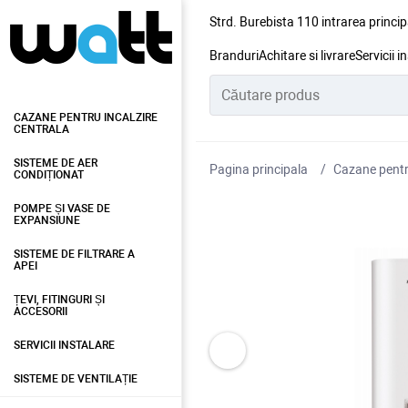
Strd. Burebista 110 intrarea princip
Branduri
Achitare si livrare
Servicii i
CAZANE PENTRU INCALZIRE
CENTRALA
SISTEME DE AER
Pagina principala
Cazane pentru
CONDIȚIONAT
POMPE ȘI VASE DE
EXPANSIUNE
SISTEME DE FILTRARE A
APEI
ȚEVI, FITINGURI ȘI
ACCESORII
SERVICII INSTALARE
SISTEME DE VENTILAȚIE