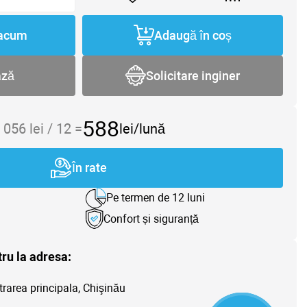
acum
Adaugă în coș
ază
Solicitare inginer
588
 056
lei /
12
=
lei/lună
În rate
Pe termen de 12 luni
Confort și siguranță
tru la adresa:
trarea principala, Chişinău