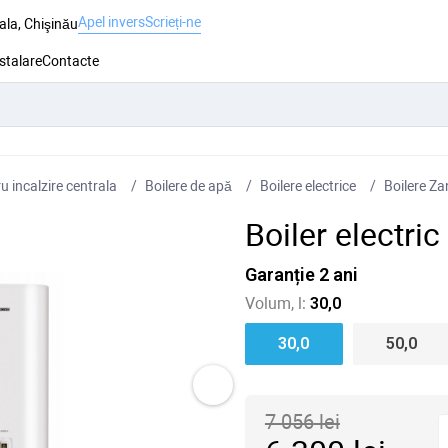
Apel invers
Scrieți-ne
ala, Chişinău
nstalare
Contacte
 incalzire centrala
Boilere de apă
Boilere electrice
Boilere Za
Boiler electri
Garanție 2 ani
Volum, l:
30,0
30,0
50,0
7 056
lei