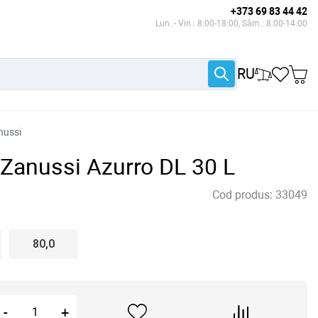
+373 69 83 44 42
Lun. - Vin.: 8:00-18:00, Sâm.: 8:00-14:00
RU
nussi
c Zanussi Azurro DL 30 L
Cod produs:
33049
80,0
-
+