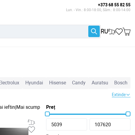
+373 68 55 82 55
Lun. - Vin.: 8:00-18:00, Sâm.: 8:00-14:00
RU
Electrolux
Hyundai
Hisense
Candy
Auratsu
Bosch
DV
Baxi
AUX
Ariston
Pioneer
Energolux
Extinde
18000 BTU
24000 BTU
20 m²
25 m²
35 m²
40 m²
i ieftin
Mai scump
Preț
|