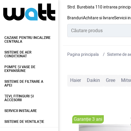
Strd. Burebista 110 intrarea princip
Branduri
Achitare si livrare
Servicii i
CAZANE PENTRU INCALZIRE
CENTRALA
SISTEME DE AER
Pagina principala
Sisteme de ae
CONDIȚIONAT
POMPE ȘI VASE DE
EXPANSIUNE
Haier
Daikin
Gree
Mitsu
SISTEME DE FILTRARE A
APEI
LG
Toyotomi
Inventor
ȚEVI, FITINGURI ȘI
ACCESORII
Royal Clima
Vara-iarna
I
SERVICII INSTALARE
50 m²
60 m²
70 m²
Cu 
Garanție 3 ani
SISTEME DE VENTILAȚIE