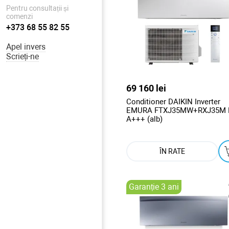
Pentru consultații și
comenzi
+373 68 55 82 55
Apel invers
Scrieți-ne
69 160 lei
Conditioner DAIKIN Inverter
EMURA FTXJ35MW+RXJ35M 
A+++ (alb)
ÎN RATE
Garanție 3 ani