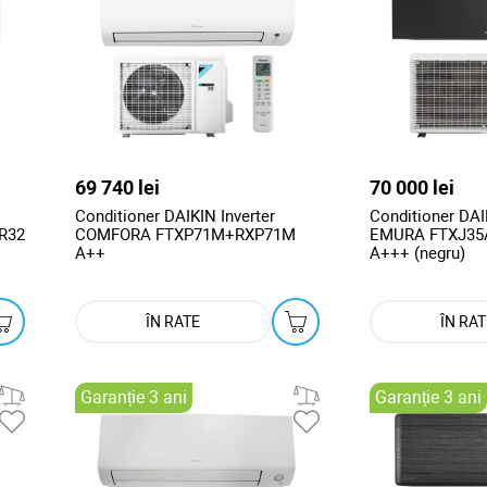
69 740 lei
70 000 lei
Conditioner DAIKIN Inverter
Conditioner DAI
R32
COMFORA FTXP71M+RXP71M
EMURA FTXJ35
A++
A+++ (negru)
ÎN RATE
ÎN RAT
Garanție 3 ani
Garanție 3 ani