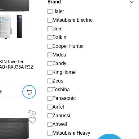
Brand
Haier
Mitsubishi Electric
Gree
Daikin
Cooper-Hunter
Midea
KIN Inverter
Candy
AB+RXJ35A R32
KingHome
Zeus
Toshiba
E
Panasonic
Airfel
Zanussi
Airwell
Mitsubishi Heavy