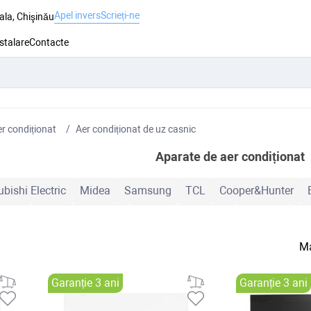
Apel invers
Scrieți-ne
ala, Chişinău
nstalare
Contacte
r condiționat
Aer condiționat de uz casnic
Aparate de aer condiționat
bishi Electric
Midea
Samsung
TCL
Cooper&Hunter
Heiko
Mitsubishi Heavy
Hoapp
Nord Star
Zanussi
M
nverter
Clasă A+++
7000 BTU
9000 BTU
12000 BTU
Ma
Wi-Fi
Garanție 3 ani
Garanție 3 ani