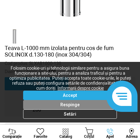
Teava L-1000 mm izolata pentru cos de fum
SOLINOX d.130-180 (inox 304/304)
Cod produs:
SLXAB1000-130
Folosim cookie-uri și tehnologii similare pentru a asigura buna
Diametru interior, mm:
130
funcționare a site-ului, pentru a analiza traficul și pentru a
optimiza publicitatea. Puteți accepta toate cookie-urile, le puteți
refuza sau puteți configura setările de confidențialitate după
130
150
cum doriți.
Informații despre cookie
Accept
180
200
Respinge
200
Setări
Viber
Whatsapp
Tele
1 557
lei
Comparație
Favorite
Catalog
Coșul
Apel
Adresa
1 390
lei
+373