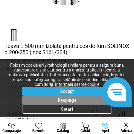
Teava L-500 mm izolata pentru cos de fum SOLINOX
d.200-250 (inox 316L/304)
Cod produs:
SLXAB500-200(316L)
Folosim cookie-uri și tehnologii similare pentru a asigura buna
Diametru interior, mm:
200
funcționare a site-ului, pentru a analiza traficul și pentru a
optimiza publicitatea. Puteți accepta toate cookie-urile, le puteți
refuza sau puteți configura setările de confidențialitate după
130
150
cum doriți.
Informații despre cookie
Accept
180
200
Respinge
Setări
1 624
lei
1 450
lei
-
+
Viber
Whatsapp
Tele
Comparație
Favorite
Catalog
Coșul
Apel
Adresa
+373