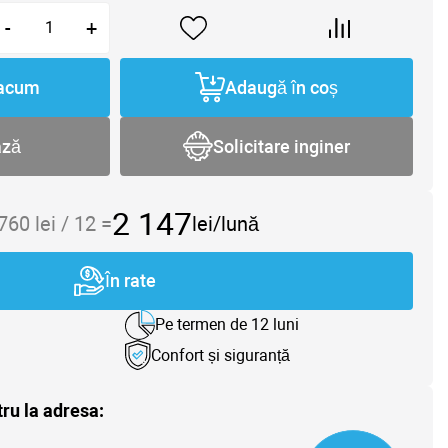
-
+
acum
Adaugă în coș
ază
Solicitare inginer
2 147
 760
lei /
12
=
lei/lună
În rate
Pe termen de 12 luni
Confort și siguranță
tru la adresa: