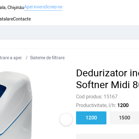
Apel invers
Scrieți-ne
ala, Chişinău
nstalare
Contacte
trare a apei
Sisteme de filtrare
Dedurizator i
Softner Midi 
Cod produs:
15167
Productivitate, l/h:
1200
1200
1500