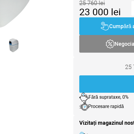
25 760
lei
23 000
lei
Cumpără 
Negoci
25
Fără suprataxe, 0%
Procesare rapidă
Vizitați magazinul nos