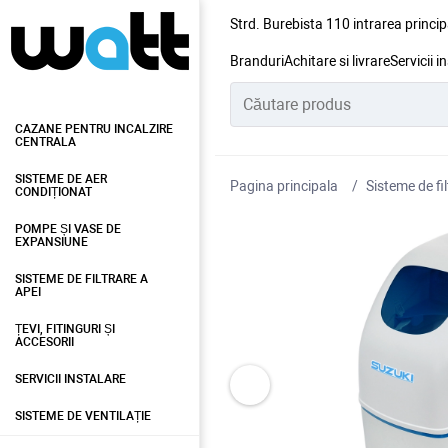
Strd. Burebista 110 intrarea princip
Branduri
Achitare si livrare
Servicii i
CAZANE PENTRU INCALZIRE
CENTRALA
SISTEME DE AER
Pagina principala
Sisteme de fil
CONDIȚIONAT
POMPE ȘI VASE DE
EXPANSIUNE
SISTEME DE FILTRARE A
APEI
ȚEVI, FITINGURI ȘI
ACCESORII
SERVICII INSTALARE
SISTEME DE VENTILAȚIE