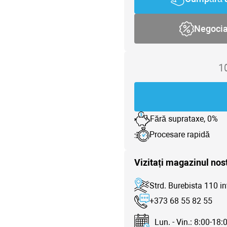
Negoci
1
Fără suprataxe, 0%
Procesare rapidă
Vizitați magazinul nos
Strd. Burebista 110 in
+373 68 55 82 55
Lun. - Vin.: 8:00-18: