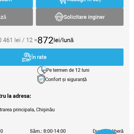
ază
Solicitare inginer
872
0 461
lei /
12
=
lei/lună
În rate
Pe termen de 12 luni
Confort și siguranță
tru la adresa:
trarea principala, Chişinău
00
Sâm.: 8:00-14:00
Dum.: Zi liberă