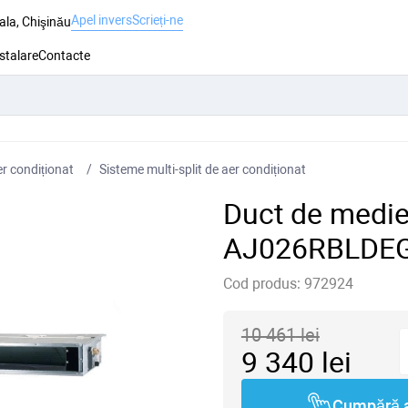
Apel invers
Scrieți-ne
ala, Chişinău
nstalare
Contacte
r condiționat
Sisteme multi-split de aer condiționat
Duct de medie
AJ026RBLDE
Cod produs:
972924
10 461
lei
9 340
lei
Cumpără 