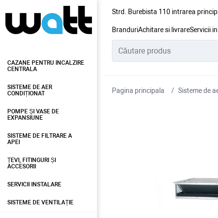
Strd. Burebista 110 intrarea princip
Branduri
Achitare si livrare
Servicii i
CAZANE PENTRU INCALZIRE
CENTRALA
SISTEME DE AER
Pagina principala
Sisteme de ae
CONDIȚIONAT
POMPE ȘI VASE DE
EXPANSIUNE
SISTEME DE FILTRARE A
APEI
ȚEVI, FITINGURI ȘI
ACCESORII
SERVICII INSTALARE
SISTEME DE VENTILAȚIE