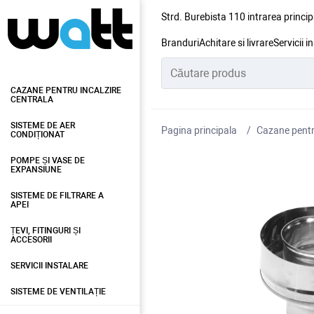
Strd. Burebista 110 intrarea princip
Branduri
Achitare si livrare
Servicii i
CAZANE PENTRU INCALZIRE
CENTRALA
SISTEME DE AER
Pagina principala
Cazane pentru
CONDIȚIONAT
POMPE ȘI VASE DE
EXPANSIUNE
SISTEME DE FILTRARE A
APEI
ȚEVI, FITINGURI ȘI
ACCESORII
SERVICII INSTALARE
SISTEME DE VENTILAȚIE