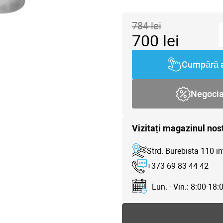
784
lei
700
lei
Cumpără 
Negoci
Vizitați magazinul nos
Strd. Burebista 110 in
+373 69 83 44 42
Lun. - Vin.: 8:00-18: