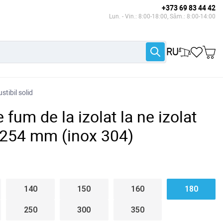
+373 69 83 44 42
Lun. - Vin.: 8:00-18:00, Sâm.: 8:00-14:00
RU
tibil solid
 fum de la izolat la ne izolat
254 mm (inox 304)
140
150
160
180
250
300
350