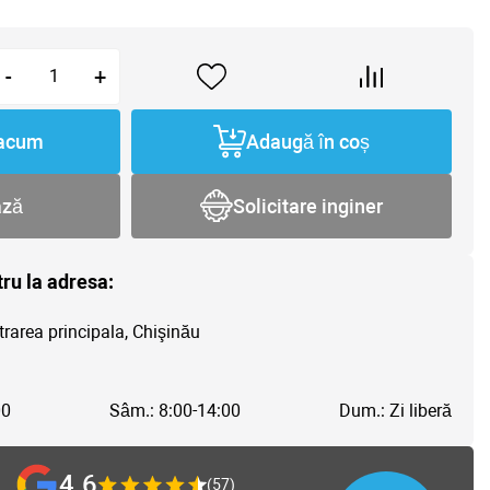
-
+
acum
Adaugă în coș
ază
Solicitare inginer
tru la adresa:
trarea principala, Chişinău
00
Sâm.: 8:00-14:00
Dum.: Zi liberă
4.6
(57)