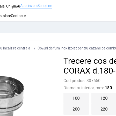
Apel invers
Scrieți-ne
ala, Chişinău
nstalare
Contacte
 incalzire centrala
Coșuri de fum inox izolat pentru cazane pe combus
Trecere cos de
CORAX d.180-
Cod produs:
307650
Diametru interior, mm:
180
100
120
200
220