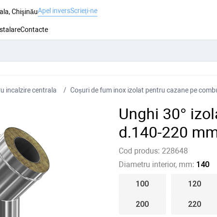
Apel invers
Scrieți-ne
ala, Chişinău
nstalare
Contacte
 incalzire centrala
Coșuri de fum inox izolat pentru cazane pe combus
Unghi 30° izo
d.140-220 mm
Cod produs:
228648
Diametru interior, mm:
140
100
120
200
220