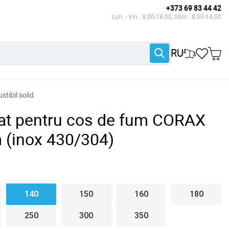
+373 69 83 44 42
Lun. - Vin.: 8:00-18:00, Sâm.: 8:00-14:00
RU
tibil solid
lat pentru cos de fum CORAX
 (inox 430/304)
140
150
160
180
250
300
350