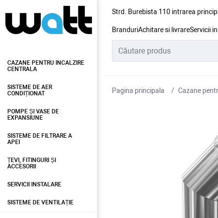
Strd. Burebista 110 intrarea princip
Branduri
Achitare si livrare
Servicii i
CAZANE PENTRU INCALZIRE
CENTRALA
SISTEME DE AER
Pagina principala
Cazane pentru
CONDIȚIONAT
POMPE ȘI VASE DE
EXPANSIUNE
SISTEME DE FILTRARE A
APEI
ȚEVI, FITINGURI ȘI
ACCESORII
SERVICII INSTALARE
SISTEME DE VENTILAȚIE