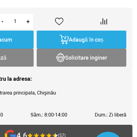
-
+
acum
Adaugă în coș
ază
Solicitare inginer
tru la adresa:
trarea principala, Chişinău
00
Sâm.: 8:00-14:00
Dum.: Zi liberă
4.6
(57)