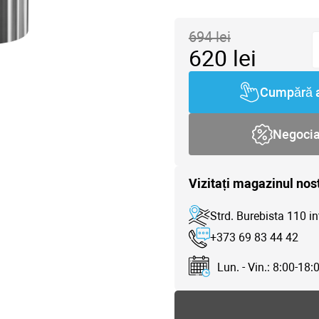
694
lei
620
lei
Cumpără 
Negoci
Vizitați magazinul nos
Strd. Burebista 110 in
+373 69 83 44 42
Lun. - Vin.: 8:00-18: