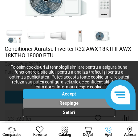
Conditioner Auratsu Inverter R32 AWX-18KTHI-AWX-
18KTHO 18000 BTU
Cod produs:
28172
Folosim cookie-uri și tehnologii similare pentru a asigura buna
Putere, BTU:
18 000
funcționare a site-ului, pentru a analiza traficul și pentru a
optimiza publicitatea. Puteți accepta toate cookie-urile, le puteți
refuza sau puteți configura setările de confidențialitate după
9 000
12 000
cum doriți.
Informații despre cookie
Accept
18 000
24 000
Respinge
Setări
23 520
lei
11 760
lei
-
+
Viber
Whatsapp
Tele
Comparație
Favorite
Catalog
Coșul
Apel
Adresa
+373