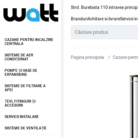
Strd. Burebista 110 intrarea princip
Branduri
Achitare si livrare
Servicii i
CAZANE PENTRU INCALZIRE
CENTRALA
SISTEME DE AER
Pagina principala
Cazane pentru
CONDIȚIONAT
POMPE ȘI VASE DE
EXPANSIUNE
SISTEME DE FILTRARE A
APEI
ȚEVI, FITINGURI ȘI
ACCESORII
SERVICII INSTALARE
SISTEME DE VENTILAȚIE