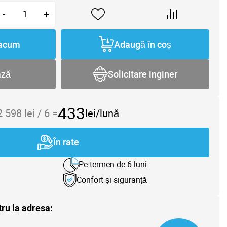
-
+
acum
Adaugă în coș
ază
Solicitare inginer
433
2 598
lei /
6
=
lei/lună
În rate
Pe termen de 6 luni
Confort și siguranță
tru la adresa: