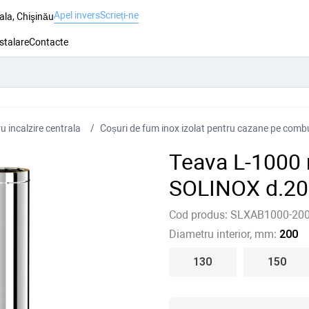
Apel invers
Scrieți-ne
ala, Chişinău
nstalare
Contacte
 incalzire centrala
Coșuri de fum inox izolat pentru cazane pe combus
Teava L-1000 
SOLINOX d.20
Cod produs:
SLXAB1000-200
Diametru interior, mm:
200
130
150