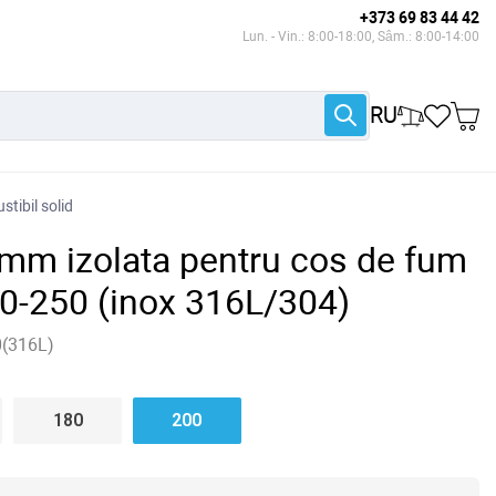
+373 69 83 44 42
Lun. - Vin.: 8:00-18:00, Sâm.: 8:00-14:00
RU
tibil solid
mm izolata pentru cos de fum
0-250 (inox 316L/304)
(316L)
180
200