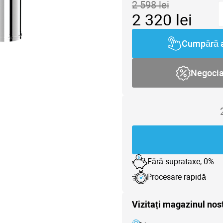
2 598
lei
2 320
lei
Cumpără 
Negoci
Fără suprataxe, 0%
Procesare rapidă
Vizitați magazinul nos