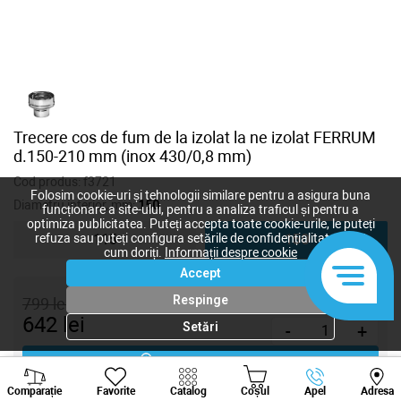
Trecere cos de fum de la izolat la ne izolat FERRUM
d.150-210 mm (inox 430/0,8 mm)
Cod produs:
f3721
Folosim cookie-uri și tehnologii similare pentru a asigura buna
Diametru interior, mm:
150
funcționare a site-ului, pentru a analiza traficul și pentru a
optimiza publicitatea. Puteți accepta toate cookie-urile, le puteți
refuza sau puteți configura setările de confidențialitate după
115
150
cum doriți.
Informații despre cookie
Accept
Respinge
799
lei
642
lei
Setări
-
+
Cumpără acum
Viber
Whatsapp
Tele
Comparație
Favorite
Catalog
Coșul
Apel
Adresa
+373