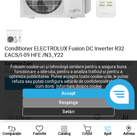
Conditioner ELECTROLUX Fusion DC Inverter R32
EACS/I-09 HFE /N3_Y22
Garanție 2 ani
Cod produs:
32634
Folosim cookie-uri și tehnologii similare pentru a asigura buna
Putere, BTU:
9 000
funcționare a site-ului, pentru a analiza traficul și pentru a
optimiza publicitatea. Puteți accepta toate cookie-urile, le puteți
refuza sau puteți configura setările de confidențialitate după
9 000
12 000
cum doriți.
Informații despre cookie
Accept
18 000
24 000
Respinge
Setări
12 420
lei
9 315
lei
-
+
Viber
Whatsapp
Tele
Comparație
Favorite
Catalog
Coșul
Apel
Adresa
+373